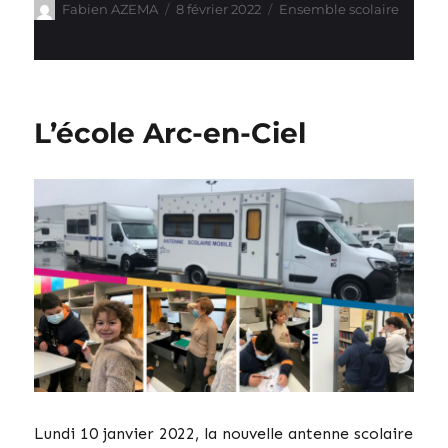
Auteur
Publié
Catégories
Fabien AZEMA
8 février 2022
Ensemble scolaire
le
L’école Arc-en-Ciel
Lundi 10 janvier 2022, la nouvelle antenne scolaire