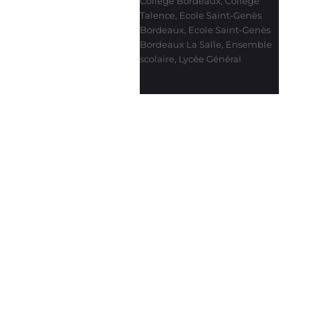
Collège Bordeaux
,
Collège
Talence
,
Ecole Saint-Genès
Bordeaux
,
Ecole Saint-Genès
Bordeaux La Salle
,
Ensemble
scolaire
,
Lycée Général