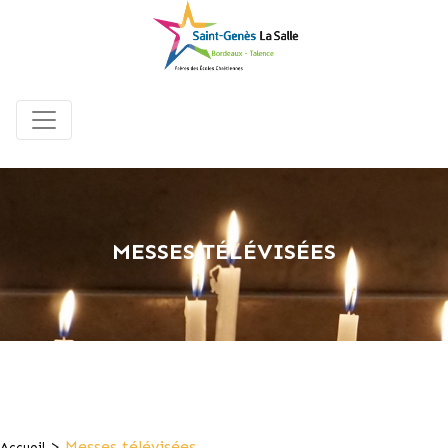
MESSES TÉLÉVISÉES
>
Messes télévisées
Accueil