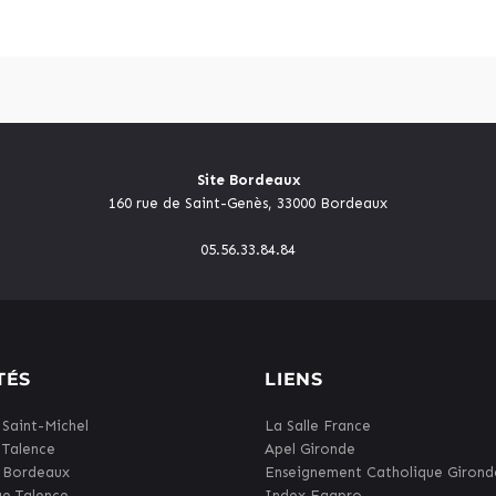
Site Bordeaux
160 rue de Saint-Genès, 33000 Bordeaux
05.56.33.84.84
TÉS
LIENS
 Saint-Michel
La Salle France
 Talence
Apel Gironde
 Bordeaux
Enseignement Catholique Girond
ge Talence
Index Egapro