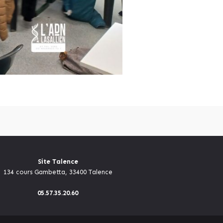
Site Talence
134 cours Gambetta, 33400 Talence
05.57.35.20.60