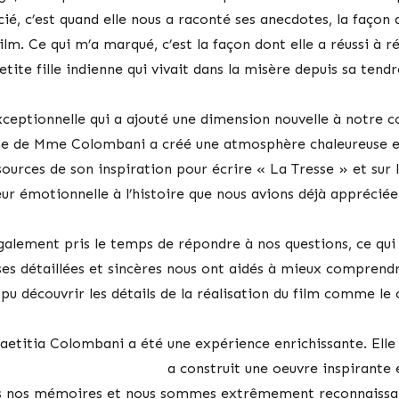
ié, c’est quand elle nous a raconté ses anecdotes, la façon 
ilm. Ce qui m’a marqué, c’est la façon dont elle a réussi à r
etite fille indienne qui vivait dans la misère depuis sa ten
ceptionnelle qui a ajouté une dimension nouvelle à notre c
sme de Mme Colombani a créé une atmosphère chaleureuse e
sources de son inspiration pour écrire « La Tresse » et sur l
r émotionnelle à l’histoire que nous avions déjà appréciée à
alement pris le temps de répondre à nos questions, ce qui 
ses détaillées et sincères nous ont aidés à mieux comprend
 pu découvrir les détails de la réalisation du film comme le c
Laetitia Colombani a été une expérience enrichissante. Elle
a construit une oeuvre inspirante
s nos mémoires et nous sommes extrêmement reconnaissa