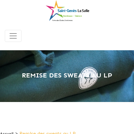
REMISE DES SWEATS AU LP
>
Remise des sweats au LP
Accueil