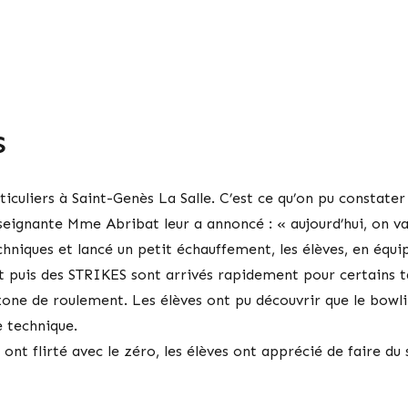
S
ticuliers à Saint-Genès La Salle. C’est ce qu’on pu constate
eignante Mme Abribat leur a annoncé : « aujourd’hui, on va
hniques et lancé un petit échauffement, les élèves, en équip
t puis des STRIKES sont arrivés rapidement pour certains ta
a zone de roulement. Les élèves ont pu découvrir que le bow
e technique.
ont flirté avec le zéro, les élèves ont apprécié de faire du 