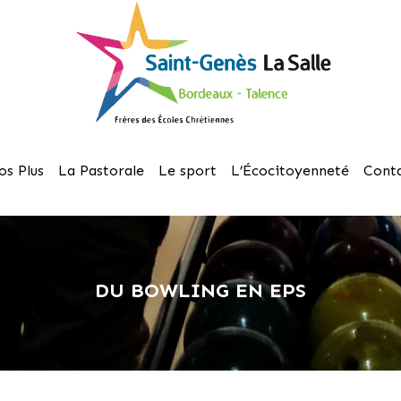
os Plus
La Pastorale
Le sport
L’Écocitoyenneté
Cont
DU BOWLING EN EPS