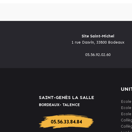
Site Saint-Michel
1 rue Dasvin, 33800 Bodeaux
05.56.92.02.60
UNI
SAINT-GENÈS LA SALLE
Ecole
BORDEAUX- TALENCE
Ecole
Ecole
Collè
05.56.33.84.84
Collè