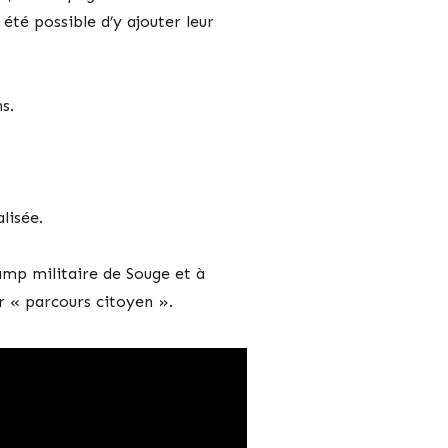
 été possible d’y ajouter leur
s.
lisée.
amp militaire de Souge et à
ur « parcours citoyen ».