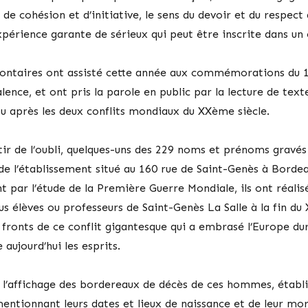
t de cohésion et d’initiative, le sens du devoir et du respe
périence garante de sérieux qui peut être inscrite dans un 
olontaires ont assisté cette année aux commémorations du
lence, et ont pris la parole en public par la lecture de te
u après les deux conflits mondiaux du XXème siècle.
sortir de l’oubli, quelques-uns des 229 noms et prénoms grav
de l’établissement situé au 160 rue de Saint-Genès à Bordea
par l’étude de la Première Guerre Mondiale, ils ont réalis
s élèves ou professeurs de Saint-Genès La Salle à la fin du
 fronts de ce conflit gigantesque qui a embrasé l’Europe dur
aujourd’hui les esprits.
l’affichage des bordereaux de décès de ces hommes, établis
mentionnant leurs dates et lieux de naissance et de leur mo