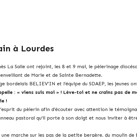
ain à Lourdes
s La Salle ont rejoint, les 8 et 9 mai, le pèlerinage diocés
enveillant de Marie et de Sainte Bernadette.
nge bordelais BELIEV’IN et l’équipe du SDAEP, les jeunes o
pelle : « viens suis moi » ! Lève-toi et ne crains pas de m
ie !
l’esprit du pèlerin afin d’écouter avec attention le témoig
 l’anneau pastoral qu’il porte à son doigt et nous inviter à ê
r une marche sur les pas de la petite bergère, du moulin de