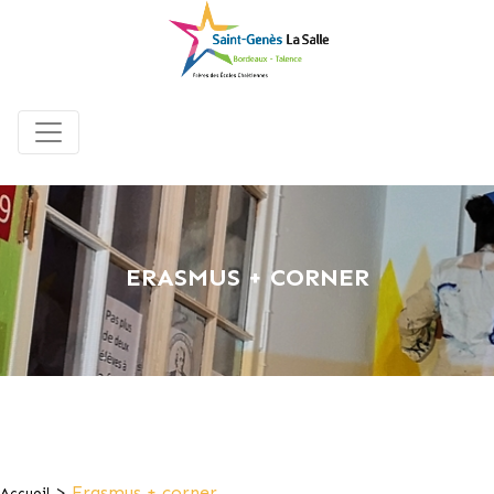
ERASMUS + CORNER
>
Erasmus + corner
Accueil