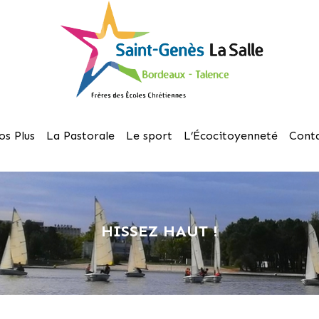
os Plus
La Pastorale
Le sport
L’Écocitoyenneté
Cont
HISSEZ HAUT !