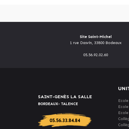
Site Saint-Michel
1 rue Dasvin, 33800 Bodeaux
05.56.92.02.60
UNI
SAINT-GENÈS LA SALLE
Ecole
BORDEAUX- TALENCE
Ecole
Ecole
Collè
05.56.33.84.84
Collè