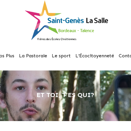
os Plus
La Pastorale
Le sport
L’Écocitoyenneté
Cont
ET TOI, T’ES QUI?