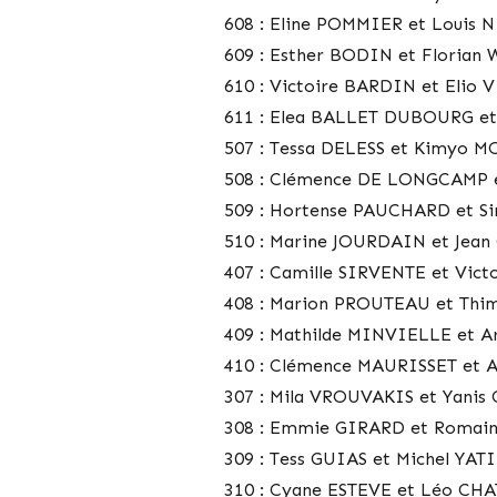
608 : Eline POMMIER et Louis
609 : Esther BODIN et Florian
610 : Victoire BARDIN et Elio
611 : Elea BALLET DUBOURG 
507 : Tessa DELESS et Kimyo 
508 : Clémence DE LONGCAMP
509 : Hortense PAUCHARD et 
510 : Marine JOURDAIN et Jea
407 : Camille SIRVENTE et Vic
408 : Marion PROUTEAU et Th
409 : Mathilde MINVIELLE et 
410 : Clémence MAURISSET et 
307 : Mila VROUVAKIS et Yani
308 : Emmie GIRARD et Romai
309 : Tess GUIAS et Michel YAT
310 : Cyane ESTEVE et Léo C