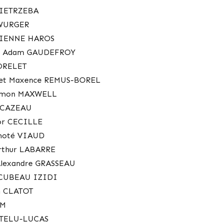
 NIETRZEBA
 WURGER
 VIENNE HAROS
et Adam GAUDEFROY
MORELET
 et Maxence REMUS-BOREL
Simon MAXWELL
n CAZEAU
tor CECILLE
imoté VIAUD
Arthur LABARRE
Alexandre GRASSEAU
s CUBEAU IZIDI
n CLATOT
IM
HATELU-LUCAS